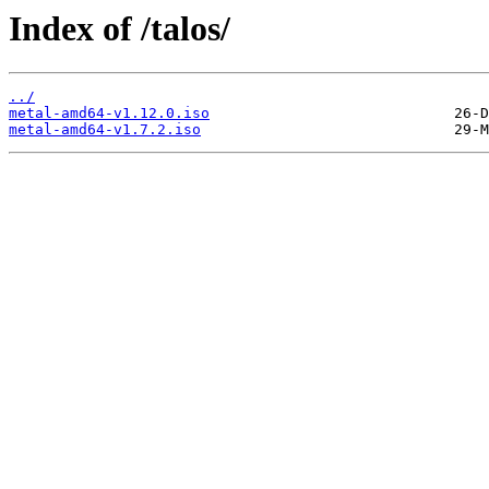
Index of /talos/
../
metal-amd64-v1.12.0.iso
metal-amd64-v1.7.2.iso