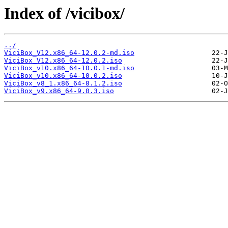
Index of /vicibox/
../
ViciBox_V12.x86_64-12.0.2-md.iso
ViciBox_V12.x86_64-12.0.2.iso
ViciBox_v10.x86_64-10.0.1-md.iso
ViciBox_v10.x86_64-10.0.2.iso
ViciBox_v8_1.x86_64-8.1.2.iso
ViciBox_v9.x86_64-9.0.3.iso